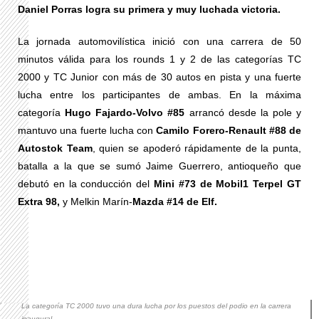
Daniel Porras logra su primera y muy luchada victoria.
La jornada automovilística inició con una carrera de 50
minutos válida para los rounds 1 y 2 de las categorías TC
2000 y TC Junior con más de 30 autos en pista y una fuerte
lucha entre los participantes de ambas. En la máxima
categoría
Hugo Fajardo-Volvo #85
arrancó desde la pole y
mantuvo una fuerte lucha con
Camilo Forero-Renault #88 de
Autostok Team
, quien se apoderó rápidamente de la punta,
batalla a la que se sumó Jaime Guerrero, antioqueño que
debutó en la conducción del
Mini #73 de Mobil1 Terpel GT
Extra 98,
y Melkin Marín-
Mazda #14 de Elf.
La categoría TC 2000 tuvo una dura lucha por los puestos del podio en la carrera
inaugural