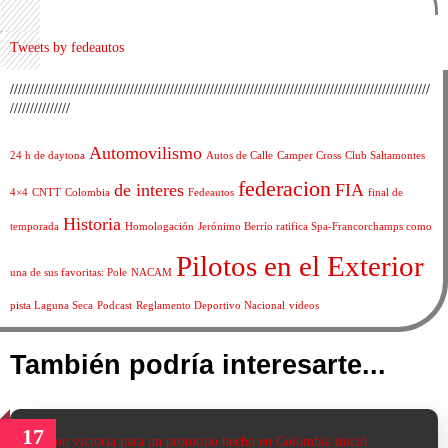
Tweets by fedeautos
/////////////////////////////////////////////////////////////////////////////////////////////////////////
///////////////
Automovilismo
24 h de daytona
Autos de Calle
Camper Cross
Club Saltamontes
federacion
de interes
FIA
4×4
CNTT
Colombia
Fedeautos
final de
Historia
temporada
Homologación
Jerónimo Berrío ratifica Spa-Francorchamps como
Pilotos en el Exterior
una de sus favoritas: Pole
NACAM
pista Laguna Seca
Podcast
Reglamento Deportivo Nacional
videos
También podría interesarte...
17