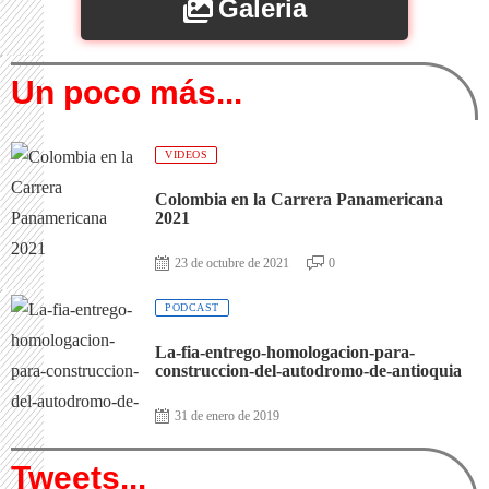
Galeria
Un poco más...
VIDEOS
Colombia en la Carrera Panamericana
2021
23 de octubre de 2021
0
PODCAST
La-fia-entrego-homologacion-para-
construccion-del-autodromo-de-antioquia
31 de enero de 2019
Tweets...