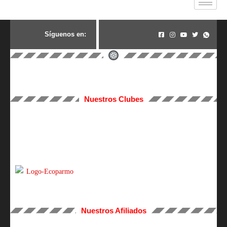
S
í
g
u
e
n
o
s
e
n
:
Nuestros Clubes
Nuestros Afiliados