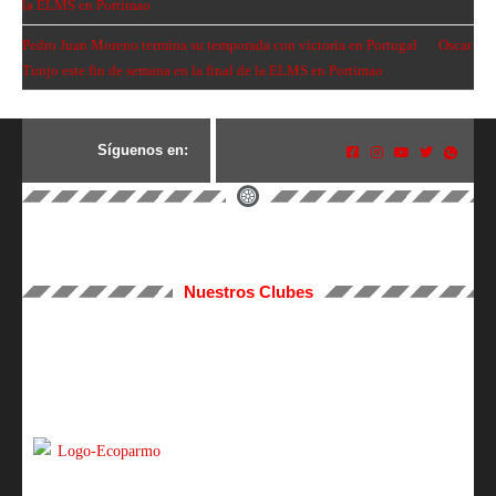
la ELMS en Portimao
Pedro Juan Moreno termina su temporada con victoria en Portugal
en
Oscar
Tunjo este fin de semana en la final de la ELMS en Portimao
S
í
g
u
e
n
o
s
e
n
:
Nuestros Clubes