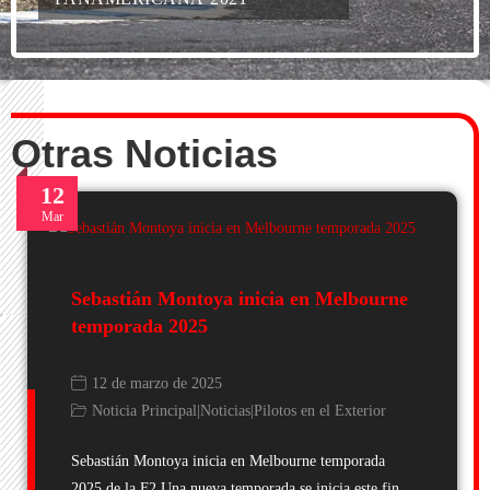
Otras Noticias
12
Mar
Sebastián Montoya inicia en Melbourne
temporada 2025
12 de marzo de 2025
Noticia Principal
|
Noticias
|
Pilotos en el Exterior
Sebastián Montoya inicia en Melbourne temporada
2025 de la F2 Una nueva temporada se inicia este fin