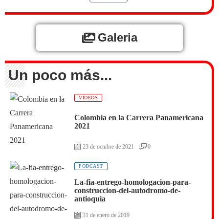
Galeria
Un poco más...
VIDEOS
Colombia en la Carrera Panamericana
2021
23 de octubre de 2021
0
PODCAST
La-fia-entrego-homologacion-para-
construccion-del-autodromo-de-
antioquia
31 de enero de 2019