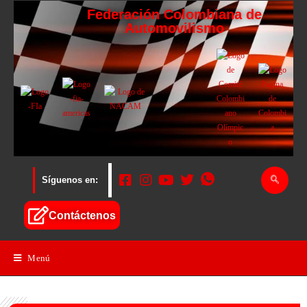
Federación Colombiana de
Automovilismo
Síguenos en:
Contáctenos
Menú