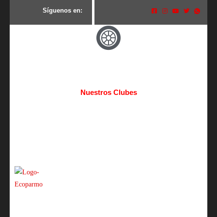
S
í
g
u
e
n
o
s
e
n
:
Nuestros Clubes