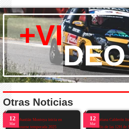
+VI
DEO
Otras Noticias
12
12
Mar
Mar