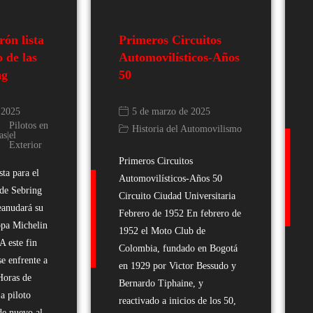
rón lista
Primeros Circuitos
o de las
Automovilísticos-Años
ng
50
 2025
5 de marzo de 2025
Pilotos en
Historia del Automovilismo
as
|
el
Exterior
Primeros Circuitos
sta para el
Automovilísticos-Años 50
 de Sebring
Circuito Ciudad Universitaria
eanudará su
Febrero de 1952 En febrero de
opa Michelin
1952 el Moto Club de
A este fin
Colombia, fundado en Bogotá
e enfrente a
en 1929 por Victor Bessudo y
Horas de
Bernardo Tiphaine, y
a piloto
reactivado a inicios de los 50,
de nuevo al