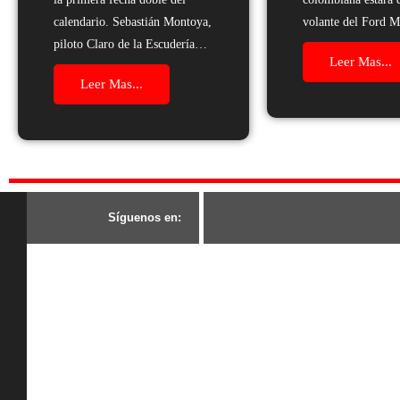
calendario. Sebastián Montoya,
volante del Ford 
piloto Claro de la Escudería…
Leer Mas...
Leer Mas...
S
í
g
u
e
n
o
s
e
n
: