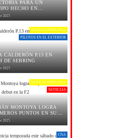
CTORIA PARA UN
IPO HECHO EN
EMPORADA
de 2025
NOTICIA PRINCIPAL
PILOTOS EN EL EXTERIOR
A CALDERÓN P.13 EN
 H DE SEBRING
de 2025
NOTICIA PRINCIPAL
NOTICIAS
IÁN MONTOYA LOGRA
IMEROS PUNTOS EN SU
EN LA F2
de 2025
CNA