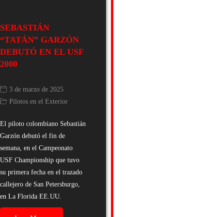
SEBASTIÁN
“TATÁN” GARZÓN
DEBUTÓ EN EL USF
2000
3 de marzo de 2025
Pilotos en el Exterior
El piloto colombiano Sebastián
Garzón debutó el fin de
semana, en el Campeonato
USF Championship que tuvo
su primera fecha en el trazado
callejero de San Petersburgo,
en La Florida EE.UU.