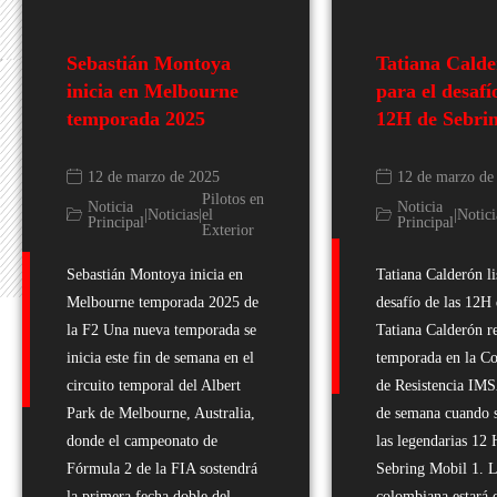
Sebastián Montoya
Tatiana Calde
inicia en Melbourne
para el desafí
temporada 2025
12H de Sebri
12 de marzo de 2025
12 de marzo de
Pilotos en
Noticia
Noticia
|
Noticias
|
el
|
Notici
Principal
Principal
Exterior
Sebastián Montoya inicia en
Tatiana Calderón li
Melbourne temporada 2025 de
desafío de las 12H
la F2 Una nueva temporada se
Tatiana Calderón r
inicia este fin de semana en el
temporada en la C
circuito temporal del Albert
de Resistencia IMS
Park de Melbourne, Australia,
de semana cuando s
donde el campeonato de
las legendarias 12 
Fórmula 2 de la FIA sostendrá
Sebring Mobil 1. L
la primera fecha doble del
colombiana estará 