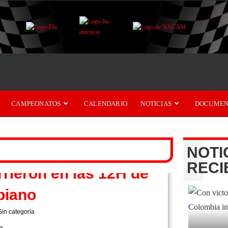
CAMPEONATOS
CALENDARIO
NOTICIAS
DOCUMEN
NOTI
RECI
rieron en las 12H de
biano
Sin categoría
 a …