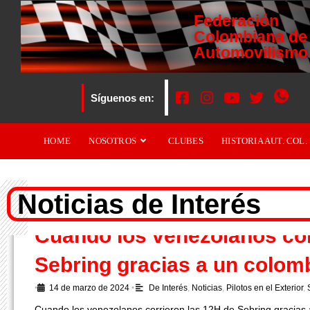
Federación
Colombiana de
Automovilismo
Síguenos en:
HOME
NOSOTROS
CLUBES
HISTORIA AUT. COL.
Noticias de Interés
Cuando los venezolanos cor
Sebring gracias a un colom
•
14 de marzo de 2024
•
De Interés
,
Noticias
,
Pilotos en el Exterior
,
Cuando los venezolanos corrieron las 12H de Sebring gracias