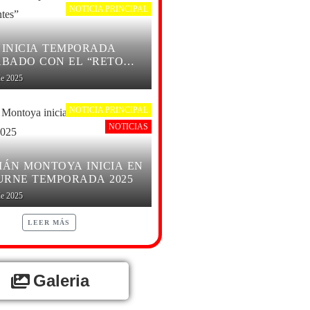
NOTICIA PRINCIPAL
 INICIA TEMPORADA
ÁBADO CON EL “RETO
TES”
de 2025
NOTICIA PRINCIPAL
NOTICIAS
IÁN MONTOYA INICIA EN
RNE TEMPORADA 2025
de 2025
LEER MÁS
Galeria