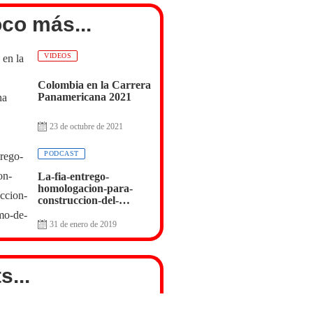
co más...
VIDEOS
Colombia en la Carrera
Panamericana 2021
23 de octubre de 2021
0
PODCAST
La-fia-entrego-
homologacion-para-
construccion-del-
autodromo-de-antioquia
31 de enero de 2019
s...