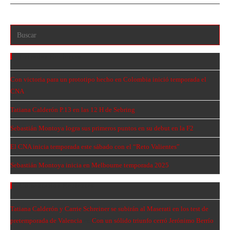
Entradas Recientes
Con victoria para un prototipo hecho en Colombia inició temporada el
CNA
Tatiana Calderón P.13 en las 12 H de Sebring
Sebastián Montoya logra sus primeros puntos en su debut en la F2
El CNA inicia temporada este sábado con el “Reto Valientes”
Sebastián Montoya inicia en Melbourne temporada 2025
Comentarios Recientes
Tatiana Calderón y Carrie Schreiner se subirán al Maserati en los test de
pretemporada de Valencia
en
Con un sólido triunfo cerró Jerónimo Berrío