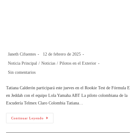
Tatiana Calderón participará este
jueves en el Rookie Test de Fórmula
E en Jeddah con el equipo Lola
Yamaha ABT
Janeth Cifuentes
12 de febrero de 2025
Noticia Principal
/
Noticias
/
Pilotos en el Exterior
Sin comentarios
Tatiana Calderón participará este jueves en el Rookie Test de Fórmula E
en Jeddah con el equipo Lola Yamaha ABT La piloto colombiana de la
Escudería Telmex Claro Colombia Tatiana…
Continuar Leyendo