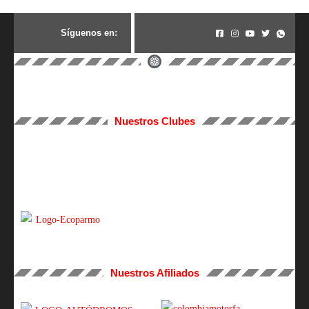
S
í
g
u
e
n
o
s
e
n
:
Nuestros Clubes
Nuestros Afiliados