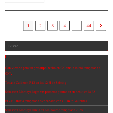
1
2
3
4
…
44
Entradas Recientes
Con victoria para un prototipo hecho en Colombia inició temporada el
CNA
Tatiana Calderón P.13 en las 12 H de Sebring
Sebastián Montoya logra sus primeros puntos en su debut en la F2
El CNA inicia temporada este sábado con el “Reto Valientes”
Sebastián Montoya inicia en Melbourne temporada 2025