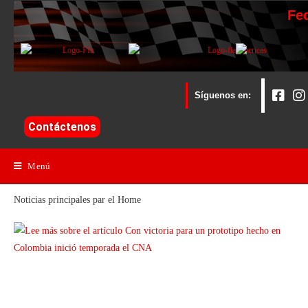
Fe
Síguenos en:
Contáctenos
Menú
Noticias principales par el Home
Con victoria para un prototipo hecho
en Colombia inició temporada el