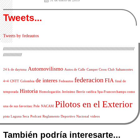
Tweets...
Tweets by fedeautos
/////////////////////////////////////////////////////////////////////////////////////////////////////////
///////////////
Automovilismo
24 h de daytona
Autos de Calle
Camper Cross
Club Saltamontes
federacion
de interes
FIA
4×4
CNTT
Colombia
Fedeautos
final de
Historia
temporada
Homologación
Jerónimo Berrío ratifica Spa-Francorchamps como
Pilotos en el Exterior
una de sus favoritas: Pole
NACAM
pista Laguna Seca
Podcast
Reglamento Deportivo Nacional
videos
También podría interesarte...