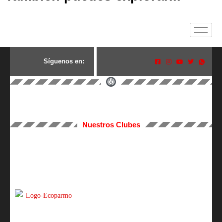
S
í
g
u
e
n
o
s
e
n
:
Nuestros Clubes