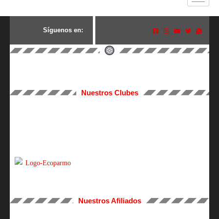
S
í
g
u
e
n
o
s
e
n
:
Nuestros Clubes
Nuestros Afiliados