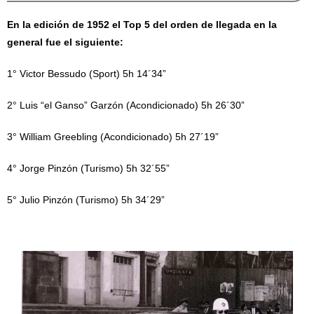
En la edición de 1952 el Top 5 del orden de llegada en la
general fue el siguiente:
1° Victor Bessudo (Sport) 5h 14´34”
2° Luis “el Ganso” Garzón (Acondicionado) 5h 26´30”
3° William Greebling (Acondicionado) 5h 27´19”
4° Jorge Pinzón (Turismo) 5h 32´55”
5° Julio Pinzón (Turismo) 5h 34´29”