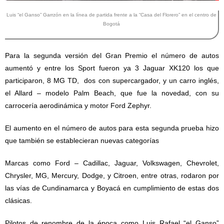
Luis “el Ganso” Garrzón en la línea de partida frente a la “Casa del Florero” en el centro de
Bogotá
Para la segunda versión del Gran Premio el número de autos
aumentó y entre los Sport fueron ya 3 Jaguar XK120 los que
participaron, 8 MG TD, dos con supercargador, y un carro inglés,
el Allard – modelo Palm Beach, que fue la novedad, con su
carrocería aerodinámica y motor Ford Zephyr.
El aumento en el número de autos para esta segunda prueba hizo
que también se establecieran nuevas categorías
Marcas como Ford – Cadillac, Jaguar, Volkswagen, Chevrolet,
Chrysler, MG, Mercury, Dodge, y Citroen, entre otras, rodaron por
las vías de Cundinamarca y Boyacá en cumplimiento de estas dos
clásicas.
Pilotos de renombre de la época como Luis Rafael “el Ganso”