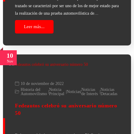
trazado se caracterizó por ser uno de los de mejor estado para
la realización de una prueba automovilística de…
Leer más...
10
Nov
10 de noviembre de 2022
Historia del
Noticia
Noticias
Noticias
|
|
Noticias
|
|
Automovilismo
Principal
de Interés
Detacadas
Fedeautos celebró su aniversario número
50