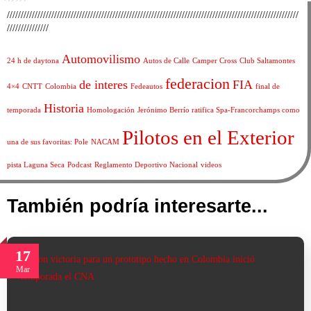
/////////////////////////////////////////////////////////////////////////////////////////////////////////
///////////////
Automovilismo
24 h de daytona
Autos de Calle
Camper Cross
Club Saltamontes
federacion
de interes
FIA
4×4
CNTT
Colombia
Fedeautos
final de
Historia
temporada
Homologación
Jerónimo Berrío ratifica Spa-Francorchamps como
Pilotos en el Exterior
una de sus favoritas: Pole
NACAM
pista Laguna Seca
Podcast
Reglamento Deportivo Nacional
videos
También podría interesarte...
17
Mar