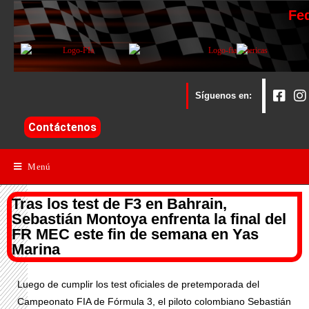
Fe
Síguenos en:
Contáctenos
Menú
Tras los test de F3 en Bahrain,
Sebastián Montoya enfrenta la final del
FR MEC este fin de semana en Yas
Marina
Luego de cumplir los test oficiales de pretemporada del
Campeonato FIA de Fórmula 3, el piloto colombiano Sebastián