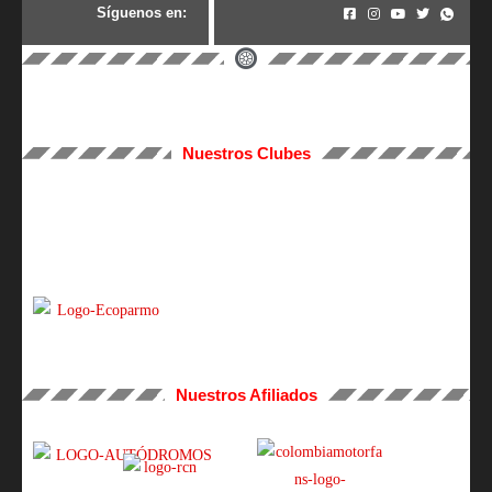
S
í
g
u
e
n
o
s
e
n
:
Nuestros Clubes
Nuestros Afiliados