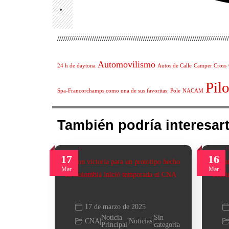
////////////////////////////////////////////////////////////////////////////////////
Automovilismo
24 h de daytona
Autos de Calle
Camper Cross
Pilo
Spa-Francorchamps como una de sus favoritas: Pole
NACAM
También podría interesart
17
16
Mar
Mar
17 de marzo de 2025
Noticia
Sin
CNA
|
|
Noticias
|
Principal
categoría