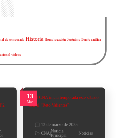
Historia
inal de temporada
Homologación
Jerónimo Berrío ratifica
acional
videos
13
Mar
13 de marzo de 2025
n
Noticia
CNA
|
|
Noticias
or
Principal