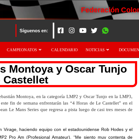
Federación Colo
Síguenos en:
CAMPEONATOS
CALENDARIO
NOTICIAS
DOCUMEN
os Montoya y Oscar Tunjo
 Castellet
ebastián Montoya, en la categoría LMP2 y Oscar Tunjo en la LMP3,
ste fin de semana enfrentarán las “4 Horas de Le Castellet” en el
pean Le Mans Series que regresa a pista luego de casi tres meses de
am Virage, haciendo equipo con el estadounidense Rob Hodes y el
MP2 Pro Am (Profesional Amateur). “Me siento muy contenta de