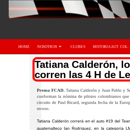
HOME
NOSOTROS
CLUBES
HISTORIA AUT. COL.
Tatiana Calderón, l
corren las 4 H de Le
Prensa FCAD.
Tatiana Calderón y Juan Pablo y S
conforman la nómina de pilotos colombianos que e
circuito de Paul Ricard, segunda fecha de la Euro
receso.
Tatiana Calderón correrá en el auto #19 del Te
guatemalteco Ian Rodríguez, en la categoría L