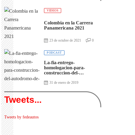
VIDEOS
Colombia en la Carrera
Panamericana 2021
23 de octubre de 2021
0
PODCAST
La-fia-entrego-
homologacion-para-
construccion-del-
autodromo-de-antioquia
31 de enero de 2019
Tweets...
Tweets by fedeautos