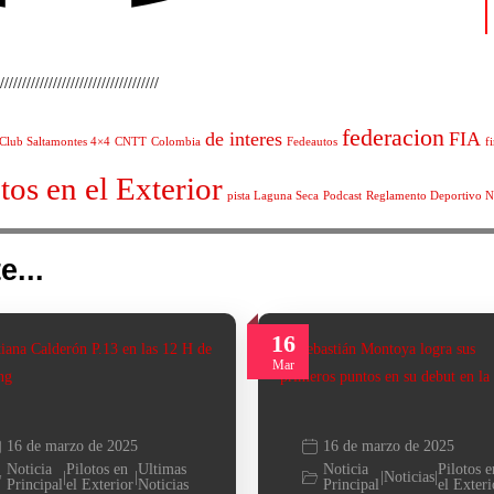
////////////////////////////////////
federacion
de interes
FIA
Club Saltamontes 4×4
CNTT
Colombia
Fedeautos
f
tos en el Exterior
pista Laguna Seca
Podcast
Reglamento Deportivo N
e...
16
Mar
16 de marzo de 2025
16 de marzo de 2025
Noticia
Pilotos en
Ultimas
Noticia
Pilotos e
|
|
|
Noticias
|
Principal
el Exterior
Noticias
Principal
el Exteri