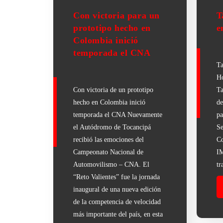
Con victoria para un
T
prototipo hecho en
e
Colombia inició
temporada el CNA
Ta
Ho
Con victoria de un prototipo
Ta
hecho en Colombia inició
de
temporada el CNA Nuevamente
pa
el Autódromo de Tocancipá
Se
recibió las emociones del
Co
Campeonato Nacional de
IM
Automovilismo – CNA. El
tr
“Reto Valientes” fue la jornada
inaugural de una nueva edición
de la competencia de velocidad
más importante del país, en esta