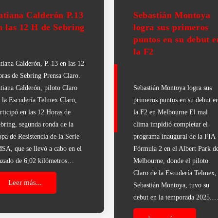
atiana Calderón P.13
Sebastián Montoya
n las 12 H de Sebring
logra sus primeros
puntos en su debut e
la F2
tiana Calderón, P. 13 en las 12
ras de Sebring Prensa Claro.
tiana Calderón, piloto Claro
Sebastián Montoya logra sus
 la Escudería Telmex Claro,
primeros puntos en su debut e
rticipó en las 12 Horas de
la F2 en Melbourne El mal
bring, segunda ronda de la
clima impidió completar el
pa de Resistencia de la Serie
programa inaugural de la FIA
SA, que se llevó a cabo en el
Fórmula 2 en el Albert Park d
azado de 6,02 kilómetros…
Melbourne, donde el piloto
Claro de la Escudería Telmex,
Leer más...
Sebastián Montoya, tuvo su
debut en la temporada 2025.