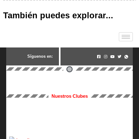
También puedes explorar...
S
í
g
u
e
n
o
s
e
n
:
Nuestros Clubes