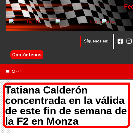
Fe
Síguenos en:
Contáctenos
Menú
Tatiana Calderón
concentrada en la válida
de este fin de semana de
la F2 en Monza