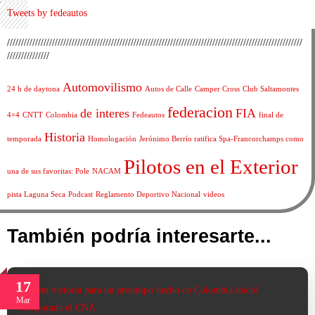
Tweets by fedeautos
/////////////////////////////////////////////////////////////////////////////////////////////////////////
///////////////
Automovilismo
24 h de daytona
Autos de Calle
Camper Cross
Club Saltamontes
federacion
de interes
FIA
4×4
CNTT
Colombia
Fedeautos
final de
Historia
temporada
Homologación
Jerónimo Berrío ratifica Spa-Francorchamps como
Pilotos en el Exterior
una de sus favoritas: Pole
NACAM
pista Laguna Seca
Podcast
Reglamento Deportivo Nacional
videos
También podría interesarte...
17
Mar