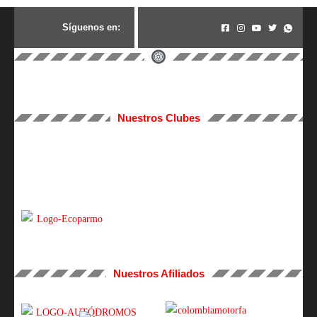
S
í
g
u
e
n
o
s
e
n
:
Nuestros Clubes
Nuestros Afiliados