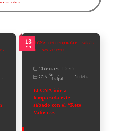
acional
videos
13
Mar
13 de marzo de 2025
n
Noticia
CNA
|
|
Noticias
or
Principal
El CNA inicia
temporada este
n
sábado con el “Reto
Valientes”