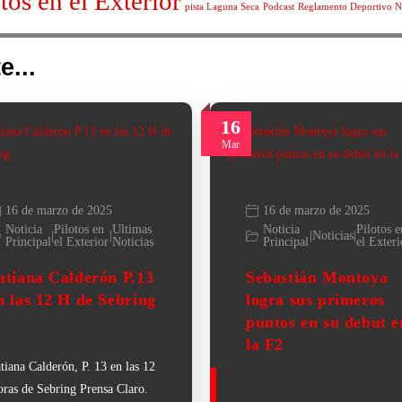
tos en el Exterior
pista Laguna Seca
Podcast
Reglamento Deportivo N
e...
16
Mar
16 de marzo de 2025
16 de marzo de 2025
Noticia
Pilotos en
Ultimas
Noticia
Pilotos e
|
|
|
Noticias
|
Principal
el Exterior
Noticias
Principal
el Exteri
atiana Calderón P.13
Sebastián Montoya
n las 12 H de Sebring
logra sus primeros
puntos en su debut e
la F2
tiana Calderón, P. 13 en las 12
ras de Sebring Prensa Claro.