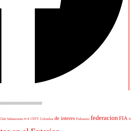
////////////////////////////////////
federacion
de interes
FIA
Club Saltamontes 4×4
CNTT
Colombia
Fedeautos
f