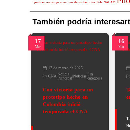
Pilo
Spa-Francorchamps como una de sus favoritas: Pole
NACAM
También podría interesart
17
16
Mar
Mar
17 de marzo de 2025
Noticia
Sin
CNA
|
|
Noticias
|
Principal
categoría
Con victoria para un
T
prototipo hecho en
e
Colombia inició
temporada el CNA
Ta
Ho