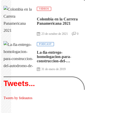
VIDEOS
Colombia en la Carrera
Panamericana 2021
23 de octubre de 2021
0
PODCAST
La-fia-entrego-
homologacion-para-
construccion-del-
autodromo-de-antioquia
31 de enero de 2019
Tweets...
Tweets by fedeautos