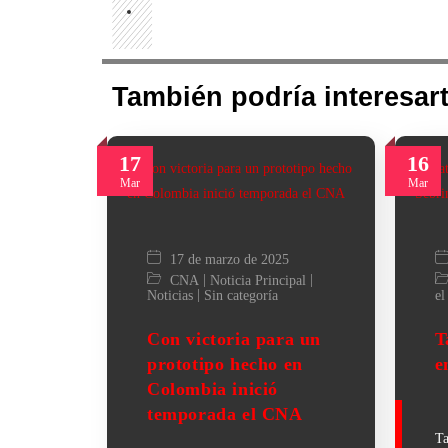
También podría interesart
17
16
Mar
Mar
17 de marzo de 2025
|
|
CNA
Noticia Principal
|
Noticias
Sin categoría
el
Con victoria para un
T
prototipo hecho en
e
Colombia inició
temporada el CNA
Ta