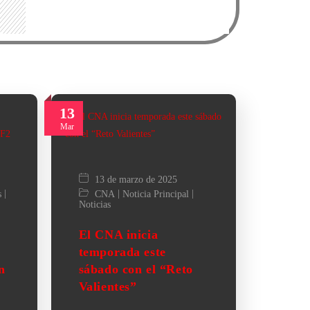
13
Mar
13 de marzo de 2025
|
|
|
s
CNA
Noticia Principal
Noticias
El CNA inicia
temporada este
n
sábado con el “Reto
Valientes”