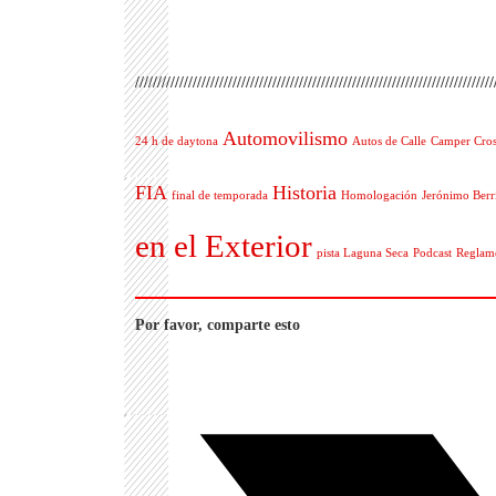
/////////////////////////////////////////////////////////////////////////////////
Automovilismo
24 h de daytona
Autos de Calle
Camper Cros
FIA
Historia
final de temporada
Homologación
Jerónimo Berrí
en el Exterior
pista Laguna Seca
Podcast
Reglame
Por favor, comparte esto