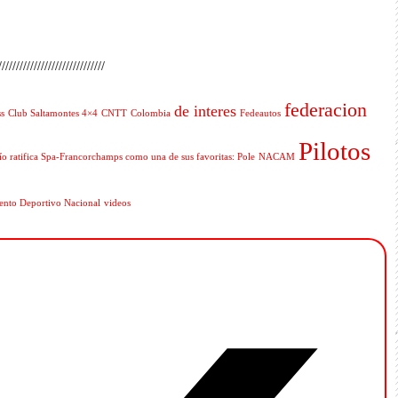
//////////////////////////////
federacion
de interes
s
Club Saltamontes 4×4
CNTT
Colombia
Fedeautos
Pilotos
o ratifica Spa-Francorchamps como una de sus favoritas: Pole
NACAM
nto Deportivo Nacional
videos