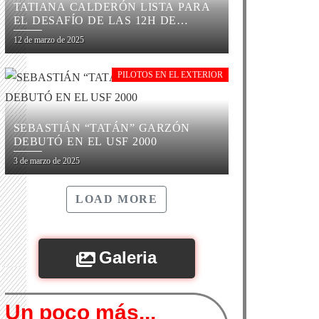
TATIANA CALDERÓN LISTA PARA
EL DESAFÍO DE LAS 12H DE
SEBRING
12 de marzo de 2025
PILOTOS EN EL EXTERIOR
SEBASTIÁN “TATÁN” GARZÓN
DEBUTÓ EN EL USF 2000
3 de marzo de 2025
LOAD MORE
Galeria
Un poco más...