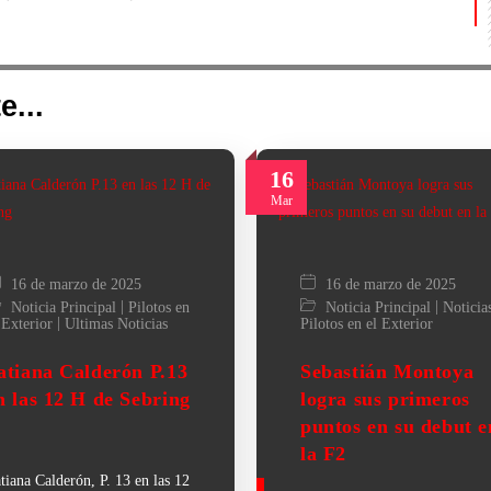
e...
16
Mar
16 de marzo de 2025
16 de marzo de 2025
|
|
Noticia Principal
Pilotos en
Noticia Principal
Noticia
|
 Exterior
Ultimas Noticias
Pilotos en el Exterior
atiana Calderón P.13
Sebastián Montoya
n las 12 H de Sebring
logra sus primeros
puntos en su debut e
la F2
tiana Calderón, P. 13 en las 12