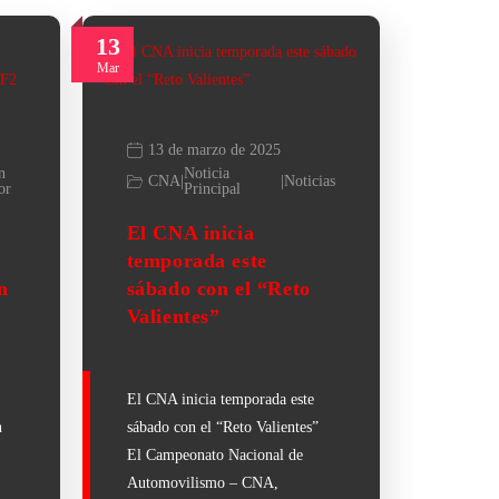
13
Mar
13 de marzo de 2025
n
Noticia
CNA
|
|
Noticias
or
Principal
El CNA inicia
temporada este
n
sábado con el “Reto
Valientes”
El CNA inicia temporada este
n
sábado con el “Reto Valientes”
El Campeonato Nacional de
Automovilismo – CNA,