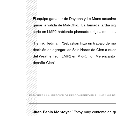
El equipo ganador de Daytona y Le Mans actualme
ganar la válida de Mid-Ohio. La llamada tardía si
serie en LMP2 habiendo planeado originalmente s
Henrik Hedman: “Sebastian hizo un trabajo de mos
decisión de agregar las Seis Horas de Glen a nuestr
del WeatherTech LMP2 en Mid-Ohio. Me encantó se
desafío Glen”.
ESTA SERÁ LA ALINEACIÓN DE DRAGONSPEED EN EL LMP2 #81 PA
Juan Pablo Montoya:
“Estoy muy contento de que