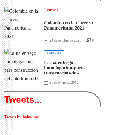
VIDEOS
Colombia en la Carrera
Panamericana 2021
23 de octubre de 2021
0
PODCAST
La-fia-entrego-
homologacion-para-
construccion-del-
autodromo-de-antioquia
31 de enero de 2019
Tweets...
Tweets by fedeautos