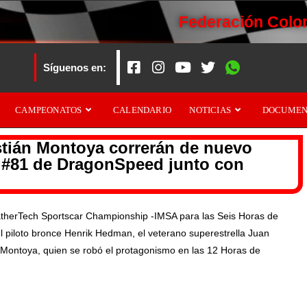
Federación Colo
Síguenos en:
CAMPEONATOS
CALENDARIO
NOTICIAS
DOCUMEN
tián Montoya correrán de nuevo
2 #81 de DragonSpeed junto con
therTech Sportscar Championship -IMSA para las Seis Horas de
 piloto bronce Henrik Hedman, el veterano superestrella Juan
Montoya, quien se robó el protagonismo en las 12 Horas de