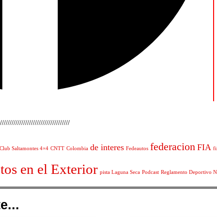
////////////////////////////////////
federacion
de interes
FIA
Club Saltamontes 4×4
CNTT
Colombia
Fedeautos
f
tos en el Exterior
pista Laguna Seca
Podcast
Reglamento Deportivo N
e...