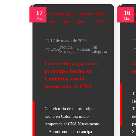
17
16
Mar
Mar
17 de marzo de 2025
Noticia
Sin
CNA
|
|
Noticias
|
Principal
categoría
Con victoria para un
T
prototipo hecho en
e
Colombia inició
temporada el CNA
Ta
Ho
Con victoria de un prototipo
Ta
hecho en Colombia inició
de
temporada el CNA Nuevamente
pa
el Autódromo de Tocancipá
Se