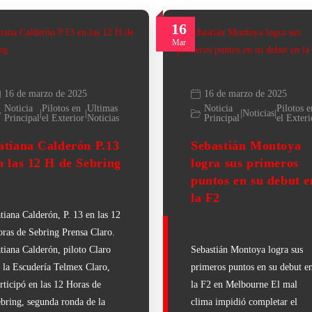
16
Mar
16 de marzo de 2025
16 de marzo de 2025
Noticia
Pilotos en
Ultimas
Noticia
Pilotos e
|
|
|
Noticias
|
Principal
el Exterior
Noticias
Principal
el Exteri
atiana Calderón P.13
Sebastián Montoya
n las 12 H de Sebring
logra sus primeros
puntos en su debut e
la F2
tiana Calderón, P. 13 en las 12
ras de Sebring Prensa Claro.
tiana Calderón, piloto Claro
Sebastián Montoya logra sus
 la Escudería Telmex Claro,
primeros puntos en su debut e
rticipó en las 12 Horas de
la F2 en Melbourne El mal
bring, segunda ronda de la
clima impidió completar el