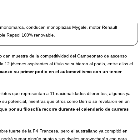
la monomarca, conducen monoplazas Mygale, motor Renault
tible Repsol 100% renovable.
o dan muestra de la competitividad del Campeonato de ascenso
2 jóvenes aspirantes al título se subieron al podio, entre ellos el
canzó su primer podio en el automovilismo con un tercer
lotos que representan a 11 nacionalidades diferentes, algunos ya
o su potencial, mientras que otros como Berrío se revelaron en un
y que
por su filosofía recorre durante el calendario de carreras
bre fuerte de la F4 Francesa, pero el australiano ya compitió en
podrá sumar ningún punto y sus rivales aprovecharán eso para