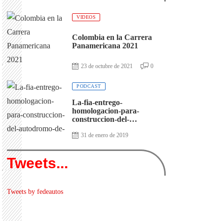
VIDEOS
Colombia en la Carrera
Panamericana 2021
23 de octubre de 2021
0
PODCAST
La-fia-entrego-
homologacion-para-
construccion-del-
autodromo-de-antioquia
31 de enero de 2019
Tweets...
Tweets by fedeautos