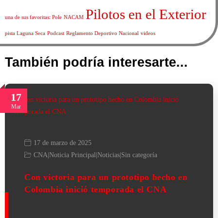
Pilotos en el Exterior
una de sus favoritas: Pole
NACAM
pista Laguna Seca
Podcast
Reglamento Deportivo Nacional
videos
También podría interesarte...
17
Mar
17 de marzo de 2025
CNA
|
Noticia Principal
|
Noticias
|
Sin categoría
Con victoria para un prototipo hecho en
Colombia inició temporada el CNA