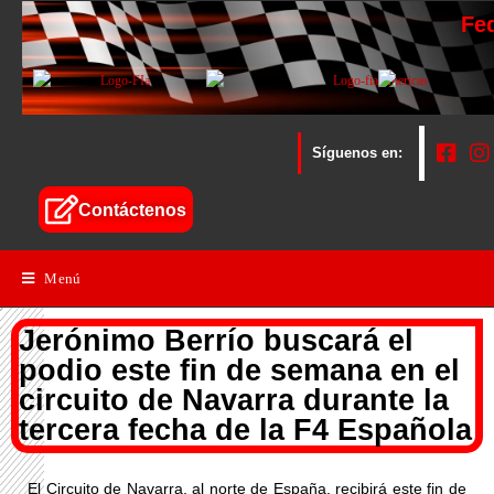
Fe
Síguenos en:
Contáctenos
Menú
Jerónimo Berrío buscará el
podio este fin de semana en el
circuito de Navarra durante la
tercera fecha de la F4 Española
El Circuito de Navarra, al norte de España, recibirá este fin de