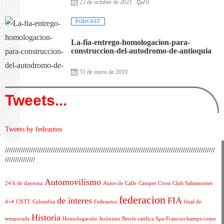
23 de octubre de 2021
0
PODCAST
La-fia-entrego-homologacion-para-
construccion-del-autodromo-de-antioquia
31 de enero de 2019
Tweets...
Tweets by fedeautos
/////////////////////////////////////////////////////////////////////////////////////////////////////////
///////////////
Automovilismo
24 h de daytona
Autos de Calle
Camper Cross
Club Saltamontes
federacion
de interes
FIA
4×4
CNTT
Colombia
Fedeautos
final de
Historia
temporada
Homologación
Jerónimo Berrío ratifica Spa-Francorchamps como