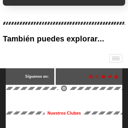
También puedes explorar...
S
í
g
u
e
n
o
s
e
n
:
Nuestros Clubes