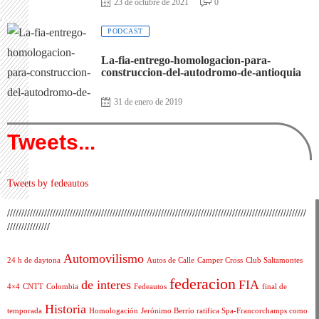
23 de octubre de 2021
0
PODCAST
La-fia-entrego-homologacion-para-
construccion-del-autodromo-de-antioquia
31 de enero de 2019
Tweets...
Tweets by fedeautos
/////////////////////////////////////////////////////////////////////////////////////////////////////////
///////////////
Automovilismo
24 h de daytona
Autos de Calle
Camper Cross
Club Saltamontes
federacion
de interes
FIA
4×4
CNTT
Colombia
Fedeautos
final de
Historia
temporada
Homologación
Jerónimo Berrío ratifica Spa-Francorchamps como