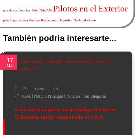
Pilotos en el Exterior
una de sus favoritas: Pole
NACAM
pista Laguna Seca
Podcast
Reglamento Deportivo Nacional
videos
También podría interesarte...
17
Mar
17 de marzo de 2025
|
|
|
CNA
Noticia Principal
Noticias
Sin categoría
Con victoria para un prototipo hecho en
Colombia inició temporada el CNA