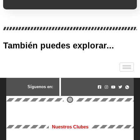
También puedes explorar...
S
í
g
u
e
n
o
s
e
n
:
Nuestros Clubes