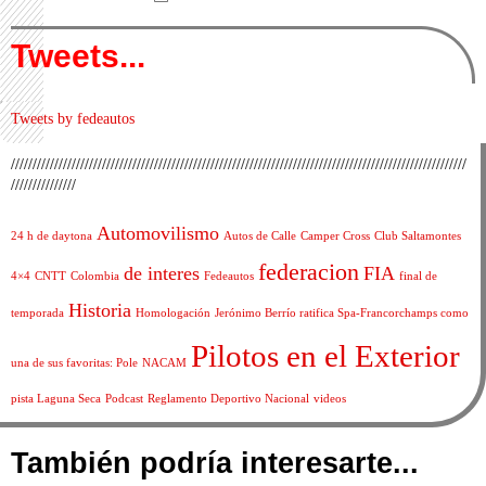
Tweets...
Tweets by fedeautos
/////////////////////////////////////////////////////////////////////////////////////////////////////////
///////////////
Automovilismo
24 h de daytona
Autos de Calle
Camper Cross
Club Saltamontes
federacion
de interes
FIA
4×4
CNTT
Colombia
Fedeautos
final de
Historia
temporada
Homologación
Jerónimo Berrío ratifica Spa-Francorchamps como
Pilotos en el Exterior
una de sus favoritas: Pole
NACAM
pista Laguna Seca
Podcast
Reglamento Deportivo Nacional
videos
También podría interesarte...