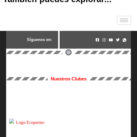
S
í
g
u
e
n
o
s
e
n
:
Nuestros Clubes