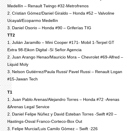
Medellín – Renault Twingo #32-Metrofrenos
2. Cristian Gómez/Daniel Giraldo – Honda #52 – Valvoline
Ucayali/Ecoparmo Medellìn
3. Daniel Osorio – Honda #90 – Griferías TIG
TT2
1. Julián Jaramillo – Mini Cooper #171- Mobil 1-Terpel GT
Extra 98-Eikon Digital -Sí Señor Agencia
2. Juan Arango Henao/Mauricio Mora – Chevrolet #69-Alfred –
Liquid Moly
3. Nelson Gutiérrez/Paula Russi/ Pavel Russi – Renault Logan
#15-Jawan Tech
T1
1. Juan Pablo Arenas/Alejandro Torres – Honda #72 -Arenas
&Arenas Legal Service
2. Daniel Felipe Núñez y David Esteban Torres -Swift #20 –
Hastings-Osval Franco-Corteco-Box Out
3. Felipe Murcia/Luis Camilo Gòmez – Swift ·226