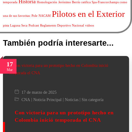
Historia
temporada
Homologación
Jerónimo Berrío ratifica Spa-Francorchamps como
Pilotos en el Exterior
una de sus favoritas: Pole
NACAM
pista Laguna Seca
Podcast
Reglamento Deportivo Nacional
videos
También podría interesarte...
17
Mar
17 de marzo de 2025
|
|
|
CNA
Noticia Principal
Noticias
Sin categoría
Con victoria para un prototipo hecho en
Colombia inició temporada el CNA