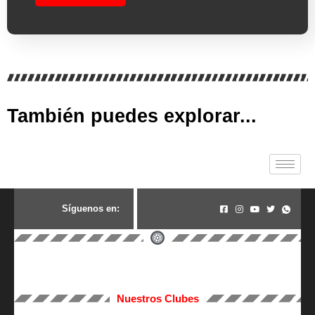
También puedes explorar...
S
í
g
u
e
n
o
s
e
n
:
Nuestros Clubes