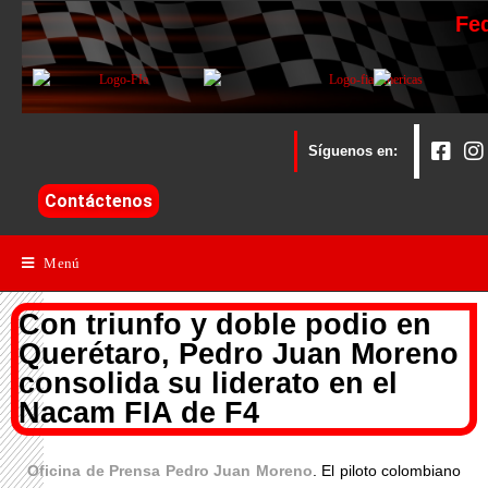
Fe
Síguenos en:
Contáctenos
Menú
Con triunfo y doble podio en
Querétaro, Pedro Juan Moreno
consolida su liderato en el
Nacam FIA de F4
Oficina de Prensa Pedro Juan Moreno
. El piloto colombiano