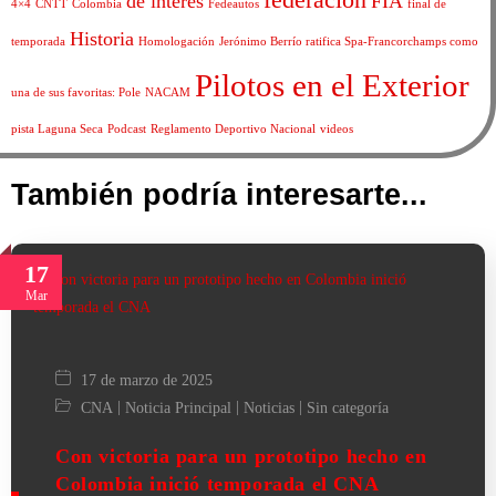
de interes
FIA
4×4
CNTT
Colombia
Fedeautos
final de
Historia
temporada
Homologación
Jerónimo Berrío ratifica Spa-Francorchamps como
Pilotos en el Exterior
una de sus favoritas: Pole
NACAM
pista Laguna Seca
Podcast
Reglamento Deportivo Nacional
videos
También podría interesarte...
17
Mar
17 de marzo de 2025
|
|
|
CNA
Noticia Principal
Noticias
Sin categoría
Con victoria para un prototipo hecho en
Colombia inició temporada el CNA