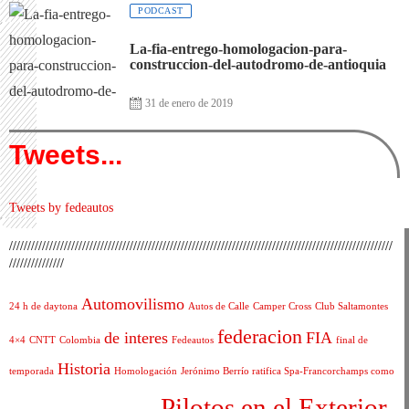
PODCAST
La-fia-entrego-homologacion-para-
construccion-del-autodromo-de-antioquia
31 de enero de 2019
Tweets...
Tweets by fedeautos
/////////////////////////////////////////////////////////////////////////////////////////////////////////
///////////////
Automovilismo
24 h de daytona
Autos de Calle
Camper Cross
Club Saltamontes
federacion
de interes
FIA
4×4
CNTT
Colombia
Fedeautos
final de
Historia
temporada
Homologación
Jerónimo Berrío ratifica Spa-Francorchamps como
Pilotos en el Exterior