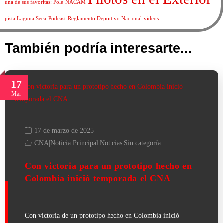
una de sus favoritas: Pole
NACAM
pista Laguna Seca
Podcast
Reglamento Deportivo Nacional
videos
También podría interesarte...
17
Mar
17 de marzo de 2025
CNA
|
Noticia Principal
|
Noticias
|
Sin categoría
Con victoria para un prototipo hecho en
Colombia inició temporada el CNA
Con victoria de un prototipo hecho en Colombia inició