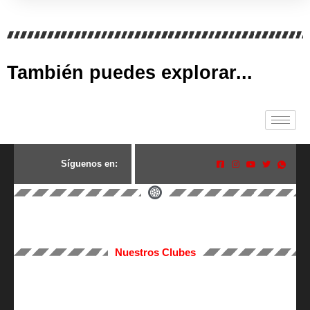
También puedes explorar...
S
í
g
u
e
n
o
s
e
n
:
Nuestros Clubes