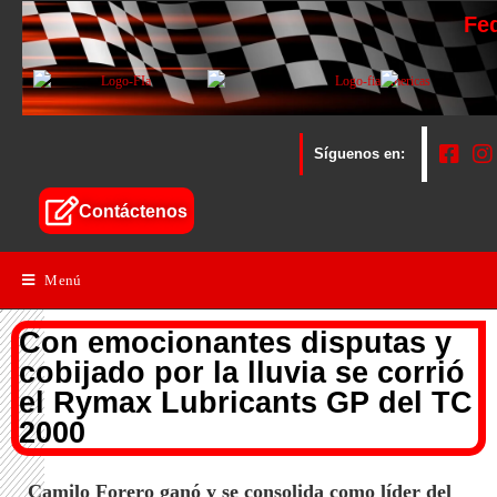
Fe
Síguenos en:
Contáctenos
Menú
Con emocionantes disputas y
cobijado por la lluvia se corrió
el Rymax Lubricants GP del TC
2000
Camilo Forero ganó y se consolida como líder del