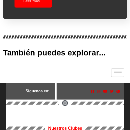
Leer más...
También puedes explorar...
S
í
g
u
e
n
o
s
e
n
:
Nuestros Clubes