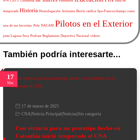
4×4
CNTT
Colombia
Fedeautos
final de
Historia
temporada
Homologación
Jerónimo Berrío ratifica Spa-Francorchamps como
Pilotos en el Exterior
una de sus favoritas: Pole
NACAM
pista Laguna Seca
Podcast
Reglamento Deportivo Nacional
videos
También podría interesarte...
17
Mar
17 de marzo de 2025
CNA
|
Noticia Principal
|
Noticias
|
Sin categoría
Con victoria para un prototipo hecho en
Colombia inició temporada el CNA