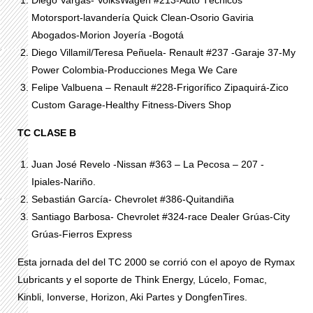
Diego Vargas- VolksWagen #213-Auto Técnicos
Motorsport-lavandería Quick Clean-Osorio Gaviria
Abogados-Morion Joyería -Bogotá
Diego Villamil/Teresa Peñuela- Renault #237 -Garaje 37-My
Power Colombia-Producciones Mega We Care
Felipe Valbuena – Renault #228-Frigorífico Zipaquirá-Zico
Custom Garage-Healthy Fitness-Divers Shop
TC CLASE B
Juan José Revelo -Nissan #363 – La Pecosa – 207 -
Ipiales-Nariño.
Sebastián García- Chevrolet #386-Quitandiña
Santiago Barbosa- Chevrolet #324-race Dealer Grúas-City
Grúas-Fierros Express
Esta jornada del del TC 2000 se corrió con el apoyo de Rymax
Lubricants y el soporte de Think Energy, Lúcelo, Fomac,
Kinbli, Ionverse, Horizon, Aki Partes y DongfenTires.