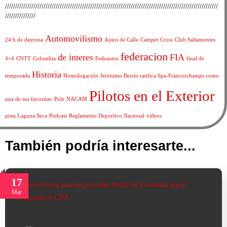
/////////////////////////////////////////////////////////////////////////////////////////////////////////
///////////////
Automovilismo
24 h de daytona
Autos de Calle
Camper Cross
Club Saltamontes
federacion
de interes
FIA
4×4
CNTT
Colombia
Fedeautos
final de
Historia
temporada
Homologación
Jerónimo Berrío ratifica Spa-Francorchamps como
Pilotos en el Exterior
una de sus favoritas: Pole
NACAM
pista Laguna Seca
Podcast
Reglamento Deportivo Nacional
videos
También podría interesarte...
17
Mar