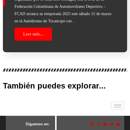
Federación Colombiana de Automovilismo Deportivo –
FCAD arranca su temporada 2025 este sábado 15 de marzo
en el Autódromo de Tocancipá con…
Leer más...
También puedes explorar...
S
í
g
u
e
n
o
s
e
n
: