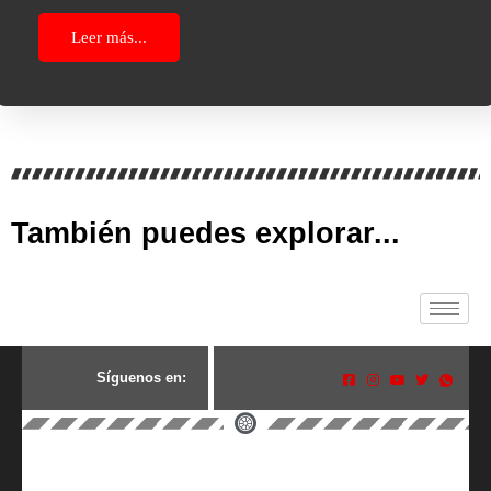
Leer más...
También puedes explorar...
S
í
g
u
e
n
o
s
e
n
: