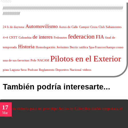
/////////////////////////////////////////////////////////////////////////////////////////////////////////
///////////////
Automovilismo
24 h de daytona
Autos de Calle
Camper Cross
Club Saltamontes
federacion
de interes
FIA
4×4
CNTT
Colombia
Fedeautos
final de
Historia
temporada
Homologación
Jerónimo Berrío ratifica Spa-Francorchamps como
Pilotos en el Exterior
una de sus favoritas: Pole
NACAM
pista Laguna Seca
Podcast
Reglamento Deportivo Nacional
videos
También podría interesarte...
17
Mar