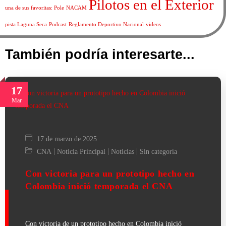
Pilotos en el Exterior
una de sus favoritas: Pole
NACAM
pista Laguna Seca
Podcast
Reglamento Deportivo Nacional
videos
También podría interesarte...
17
Mar
17 de marzo de 2025
|
|
|
CNA
Noticia Principal
Noticias
Sin categoría
Con victoria para un prototipo hecho en
Colombia inició temporada el CNA
Con victoria de un prototipo hecho en Colombia inició