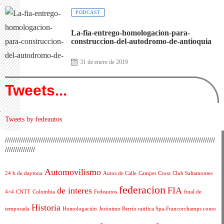
PODCAST
La-fia-entrego-homologacion-para-
construccion-del-autodromo-de-antioquia
31 de enero de 2019
Tweets...
Tweets by fedeautos
/////////////////////////////////////////////////////////////////////////////////////////////////////////
///////////////
Automovilismo
24 h de daytona
Autos de Calle
Camper Cross
Club Saltamontes
federacion
de interes
FIA
4×4
CNTT
Colombia
Fedeautos
final de
Historia
temporada
Homologación
Jerónimo Berrío ratifica Spa-Francorchamps como