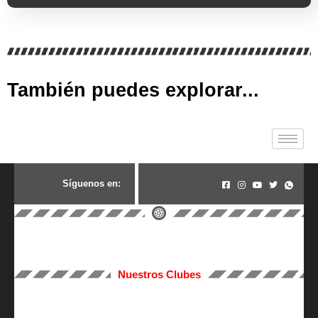
También puedes explorar...
S
í
g
u
e
n
o
s
e
n
:
Nuestros Clubes