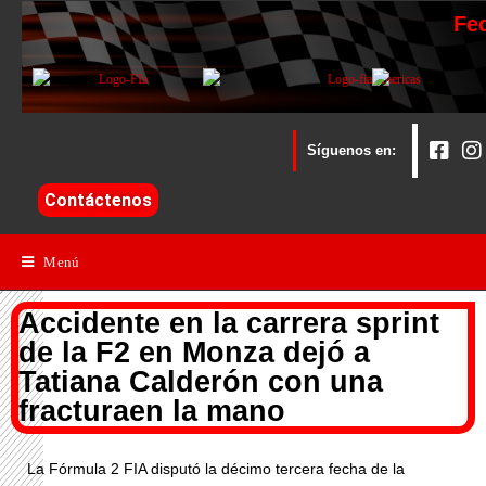
Fe
Síguenos en:
Contáctenos
Menú
Accidente en la carrera sprint
de la F2 en Monza dejó a
Tatiana Calderón con una
fracturaen la mano
La Fórmula 2 FIA disputó la décimo tercera fecha de la