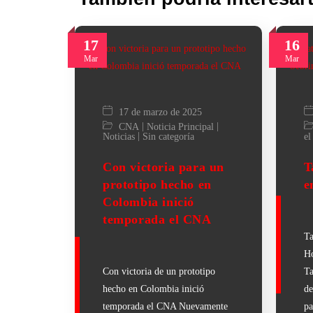
17
16
Mar
Mar
17 de marzo de 2025
|
|
CNA
Noticia Principal
|
Noticias
Sin categoría
el
Con victoria para un
T
prototipo hecho en
e
Colombia inició
temporada el CNA
Ta
Ho
Con victoria de un prototipo
Ta
hecho en Colombia inició
de
temporada el CNA Nuevamente
pa