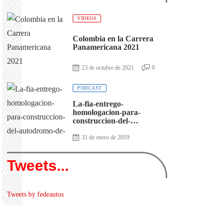
VIDEOS
Colombia en la Carrera
Panamericana 2021
23 de octubre de 2021
0
PODCAST
La-fia-entrego-
homologacion-para-
construccion-del-
autodromo-de-antioquia
31 de enero de 2019
Tweets...
Tweets by fedeautos