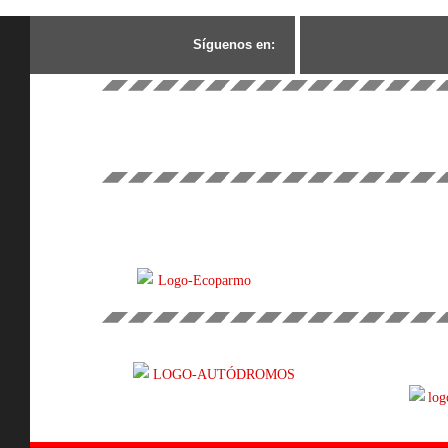
S
í
g
u
e
n
o
s
e
n
: