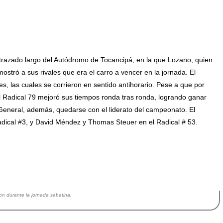
l trazado largo del Autódromo de Tocancipá, en la que Lozano, quien
mostró a sus rivales que era el carro a vencer en la jornada. El
s, las cuales se corrieron en sentido antihorario. Pese a que por
el Radical 79 mejoró sus tiempos ronda tras ronda, logrando ganar
a General, además, quedarse con el liderato del campeonato. El
Radical #3, y David Méndez y Thomas Steuer en el Radical # 53.
on durante la jornada sabatina.