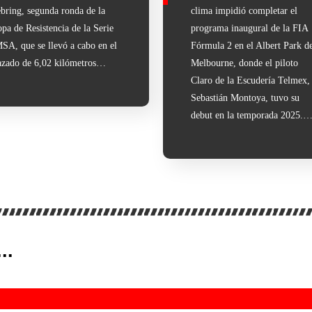
bring, segunda ronda de la
clima impidió completar el
pa de Resistencia de la Serie
programa inaugural de la FIA
SA, que se llevó a cabo en el
Fórmula 2 en el Albert Park d
azado de 6,02 kilómetros…
Melbourne, donde el piloto
Claro de la Escudería Telmex,
Sebastián Montoya, tuvo su
debut en la temporada 2025.
..