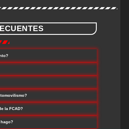
ECUENTES
ento?
?
utomovilismo?
 de la FCAD?
o hago?