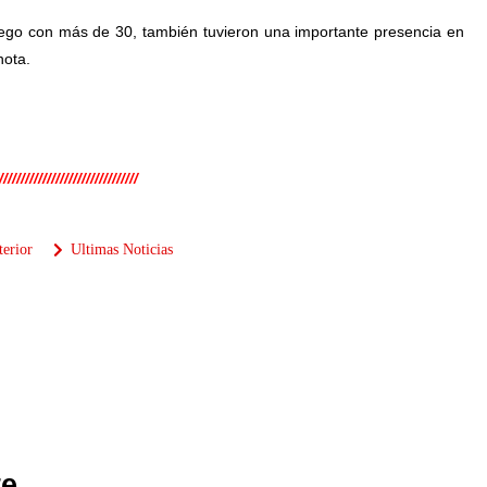
iego con más de 30, también tuvieron una importante presencia en
nota.
////////////////////////////////
terior
Ultimas Noticias
e...