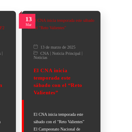
13
Mar
13 de marzo de 2025
|
|
|
s
CNA
Noticia Principal
Noticias
El CNA inicia
temporada este
n
sábado con el “Reto
Valientes”
El CNA inicia temporada este
n
sábado con el “Reto Valientes”
El Campeonato Nacional de