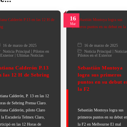
16
Mar
16 de marzo de 2025
16 de marzo de 2025
|
|
Noticia Principal
Pilotos en
Noticia Principal
Noticia
|
 Exterior
Ultimas Noticias
Pilotos en el Exterior
atiana Calderón P.13
Sebastián Montoya
n las 12 H de Sebring
logra sus primeros
puntos en su debut e
la F2
tiana Calderón, P. 13 en las 12
ras de Sebring Prensa Claro.
tiana Calderón, piloto Claro
Sebastián Montoya logra sus
 la Escudería Telmex Claro,
primeros puntos en su debut e
rticipó en las 12 Horas de
la F2 en Melbourne El mal