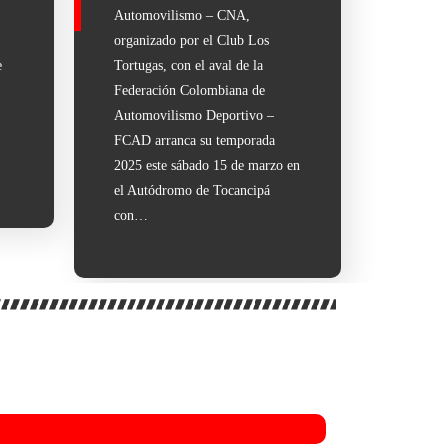
Automovilismo – CNA,
organizado por el Club Los
e
Tortugas, con el aval de la
Federación Colombiana de
Automovilismo Deportivo –
FCAD arranca su temporada
…
2025 este sábado 15 de marzo en
el Autódromo de Tocancipá
con…