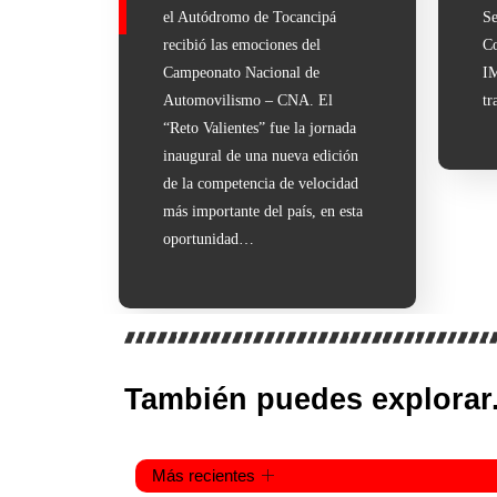
el Autódromo de Tocancipá
Se
recibió las emociones del
Co
Campeonato Nacional de
IM
Automovilismo – CNA. El
tr
“Reto Valientes” fue la jornada
inaugural de una nueva edición
de la competencia de velocidad
más importante del país, en esta
oportunidad…
También puedes explorar.
Más recientes