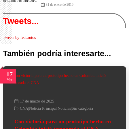
31 de enero de 2019
Tweets...
Tweets by fedeautos
También podría interesarte...
17
Mar
17 de marzo de 2025
CNA
|
Noticia Principal
|
Noticias
|
Sin categoría
Con victoria para un prototipo hecho en
Colombia inició temporada el CNA