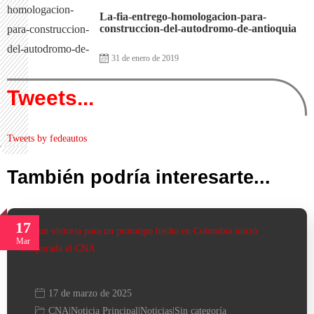
La-fia-entrego-homologacion-para-
construccion-del-autodromo-de-antioquia
31 de enero de 2019
Tweets...
Tweets by fedeautos
También podría interesarte...
17
Mar
17 de marzo de 2025
CNA
|
Noticia Principal
|
Noticias
|
Sin categoría