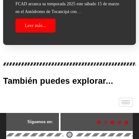
FCAD arranca su temporada 2025 este sábado 15 de marzo
en el Autódromo de Tocancipá con…
Leer más...
También puedes explorar...
S
í
g
u
e
n
o
s
e
n
: