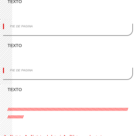
TEXTO
PIE DE PAGINA
TEXTO
PIE DE PAGINA
TEXTO
///////////////////////////////////////////////////////////////////////////////////////////////////
/////////////