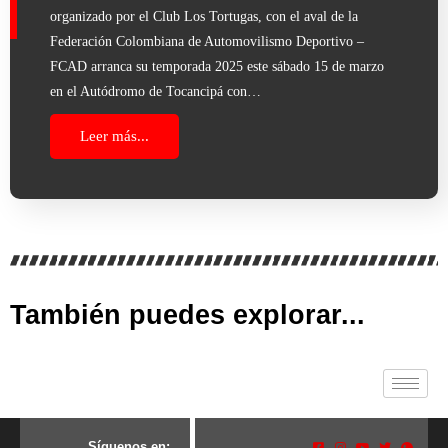
organizado por el Club Los Tortugas, con el aval de la
Federación Colombiana de Automovilismo Deportivo –
FCAD arranca su temporada 2025 este sábado 15 de marzo
en el Autódromo de Tocancipá con…
Leer más...
También puedes explorar...
S
í
g
u
e
n
o
s
e
n
: