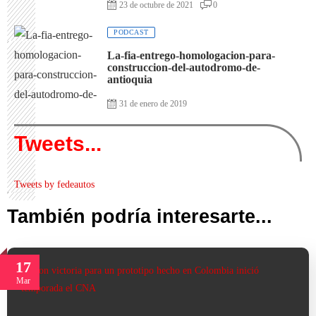
23 de octubre de 2021
0
PODCAST
La-fia-entrego-homologacion-para-
construccion-del-autodromo-de-
antioquia
31 de enero de 2019
Tweets...
Tweets by fedeautos
También podría interesarte...
17
Mar