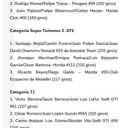
2. Rodrigo Roesel/Felipe Triana – Peugeot #99 (202 giros)
3. Juan Palacio/Felipe Betancourt/Carlos Henao- Honda
Civic #60 (189 giros)
Categoría Super Turismos 2 -ST2
1. Santiago Mejía/Camilo Forero/Juan Felipe García/Juan
David Chamorro Renault #10 de Autostok Team (232 giros)
2. Jhonatan Merchan/Enrique Pedraza/Luis Alejandro
García/César Barbosa- Honda #112 (220 giros)
3. Ricardo Reyes/Diego Galvis – Mazda #30-Club
Ecoparmo de Medellín (217 giros).
Categoría T1
1. Víctor Barrera/Saulo Barrera/José Luis Llaña Swift GTI
#61 (227 giros)
2. César Romero/Juan López-Suzuki #555 (225 giros)
3. Carlos Atalaya/ Luis Gómez/Nicolás Vila-Swift GTI #56
(225 giros)