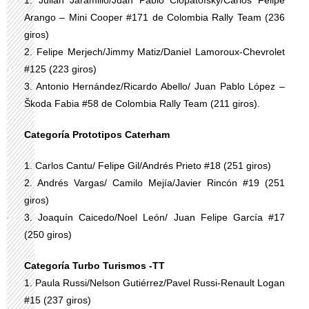
1. Julian Jaramillo/Juan Pablo Clopatofsky/Carlos Felipe
Arango – Mini Cooper #171 de Colombia Rally Team (236
giros)
2. Felipe Merjech/Jimmy Matiz/Daniel Lamoroux-Chevrolet
#125 (223 giros)
3. Antonio Hernández/Ricardo Abello/ Juan Pablo López –
Škoda Fabia #58 de Colombia Rally Team (211 giros).
Categoría Prototipos Caterham
1. Carlos Cantu/ Felipe Gil/Andrés Prieto #18 (251 giros)
2. Andrés Vargas/ Camilo Mejía/Javier Rincón #19 (251
giros)
3. Joaquín Caicedo/Noel León/ Juan Felipe García #17
(250 giros)
Categoría Turbo Turismos -TT
1. Paula Russi/Nelson Gutiérrez/Pavel Russi-Renault Logan
#15 (237 giros)