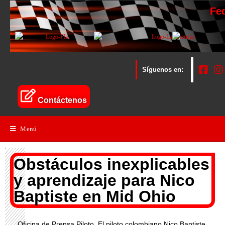
Fe
Síguenos en:
Contáctenos
Menú
Obstáculos inexplicables
y aprendizaje para Nico
Baptiste en Mid Ohio
Oficina de Prensa Piloto. El piloto colombiano Nico Baptiste