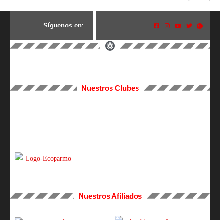
S
í
g
u
e
n
o
s
e
n
:
Nuestros Clubes
Nuestros Afiliados