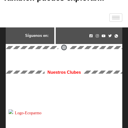
S
í
g
u
e
n
o
s
e
n
:
Nuestros Clubes