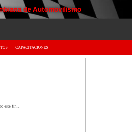
mbiana de Automovilismo
TOS
CAPACITACIONES
abo este fin…