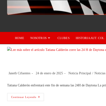
HOME
NOSOTROS
CLUBES
HISTORIA AUT. COL.
Tatiana Calderón corre las 24 H de Da
Janeth Cifuentes
24 de enero de 2025
Noticia Principal
/
Noticias
Tatiana Calderón enfrentará este fin de semana las 24H de Daytona La pri
Continuar Leyendo