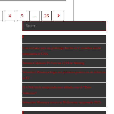
4
5
…
26
Entradas Recientes
Con victoria para un prototipo hecho en Colombia inició
temporada el CNA
Tatiana Calderón P.13 en las 12 H de Sebring
Sebastián Montoya logra sus primeros puntos en su debut en
la F2
El CNA inicia temporada este sábado con el “Reto
Valientes”
Sebastián Montoya inicia en Melbourne temporada 2025
Comentarios Recientes