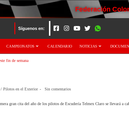
Federación Colo
Síguenos en:
CAMPEONATOS
CALENDARIO
NOTICIAS
DOCUMEN
ytona este fin de semana
/
Pilotos en el Exterior
Sin comentarios
mera gran cita del año de los pilotos de Escudería Telmex Claro se llevará a c