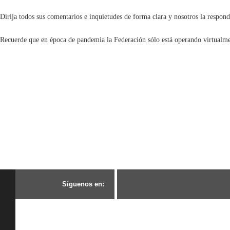
Dirija todos sus comentarios e inquietudes de forma clara y nosotros la respo
Recuerde que en época de pandemia la Federación sólo está operando virtualment
S
í
g
u
e
n
o
s
e
n
: