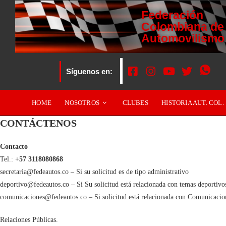
Federación
Colombiana de
Automovilismo
Síguenos en:
HOME
NOSOTROS
CLUBES
HISTORIA AUT. COL.
CONTÁCTENOS
Contacto
Tel.: +
57 3118080868
secretaria@fedeautos.co – Si su solicitud es de tipo administrativo
deportivo@fedeautos.co – Si Su solicitud está relacionada con temas deportivo
comunicaciones@fedeautos.co – Si solicitud está relacionada con Comunicacio
Relaciones Públicas.