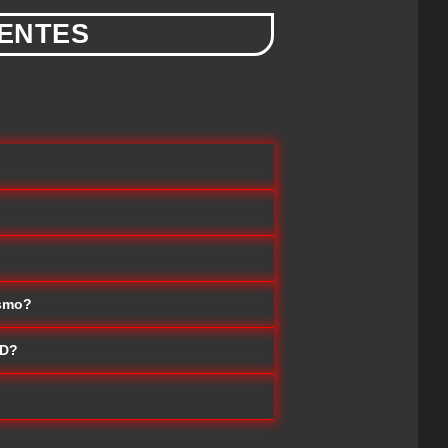
ENTES
ismo?
AD?