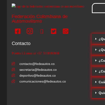
Federación Colombiana de
Automovilismo
¿Qu
Contacto
¿Qu
Puedes LLamar al +57 3118080868
¿Cu
contacto@fedeautos.co
secretaria@fedeautos.co
¿Cu
deportivo@fedeautos.co
comunicaciones@fedeautos.co
Cuá
Qui